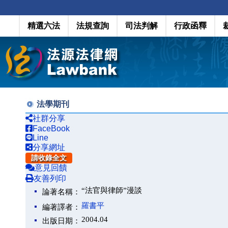
精選六法
法規查詢
司法判解
行政函釋
法學期刊
社群分享
FaceBook
Line
分享網址
請收錄全文
意見回饋
友善列印
“法官與律師”漫談
論著名稱：
羅書平
編著譯者：
2004.04
出版日期：