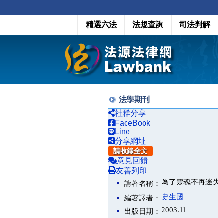
精選六法
法規查詢
司法判解
法學期刊
社群分享
FaceBook
Line
分享網址
請收錄全文
意見回饋
友善列印
為了靈魂不再迷
論著名稱：
史生國
編著譯者：
2003.11
出版日期：