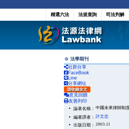
精選六法
法規查詢
司法判解
法學期刊
社群分享
FaceBook
Line
分享網址
請收錄全文
意見回饋
友善列印
中國未來律師制
論著名稱：
許文忠
編著譯者：
2003.11
出版日期：