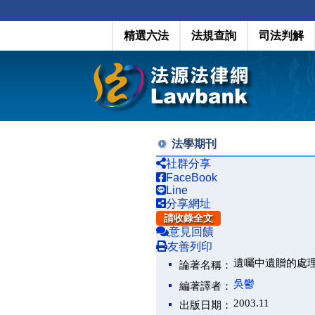
精選六法
法規查詢
司法判解
法學期刊
社群分享
FaceBook
Line
分享網址
請收錄全文
意見回饋
友善列印
遺囑中遺贈的處
論著名稱：
吳鬱
編著譯者：
2003.11
出版日期：