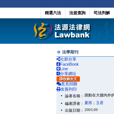
精選六法
法規查詢
司法判解
法學期刊
社群分享
FaceBook
Line
分享網址
請收錄全文
意見回饋
友善列印
跳動在大牆內外
論著名稱：
夏雨
；
玉君
編著譯者：
2003.09
出版日期：