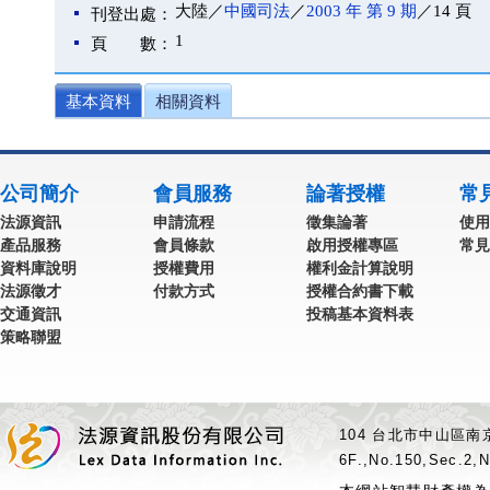
大陸／
中國司法
／
2003 年 第 9 期
／14 頁
刊登出處：
1
頁 數：
基本資料
相關資料
公司簡介
會員服務
論著授權
常
法源資訊
申請流程
徵集論著
使用
產品服務
會員條款
啟用授權專區
常見
資料庫說明
授權費用
權利金計算說明
法源徵才
付款方式
授權合約書下載
交通資訊
投稿基本資料表
策略聯盟
104 台北市中山區南京
6F.,No.150,Sec.2,N