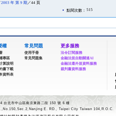
／
2003 年 第 9 期
／44 頁
515
點閱次數：
授權
常見問題
更多服務
著
使用手冊
法令訂閱服務
權專區
常見問題集
金融法規自動關連AI
計算說明
金融法遵外規資料服務
約書下載
裁判書資料服務
本資料表
04 台北市中山區南京東路二段 150 號 6 樓
.,No.150,Sec.2,Nanjing E. RD., Taipei City Taiwan 104,R.O.C.