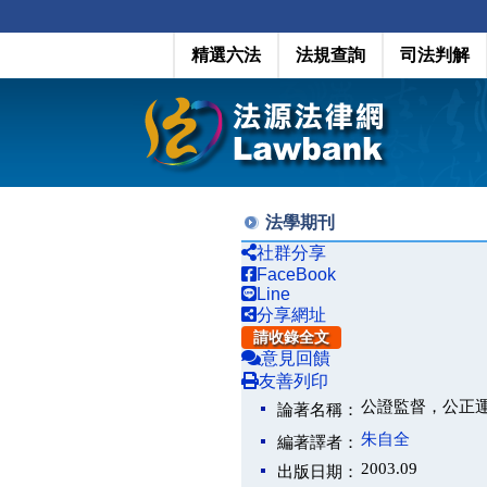
精選六法
法規查詢
司法判解
法學期刊
社群分享
FaceBook
Line
分享網址
請收錄全文
意見回饋
友善列印
公證監督，公正
論著名稱：
朱自全
編著譯者：
2003.09
出版日期：