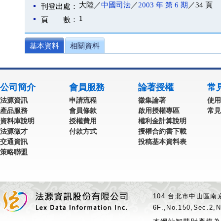
大陸／
中國司法
／
2003 年 第 6 期
／34 頁
刊登出處：
1
頁 數：
基本資料
相關資料
公司簡介
會員服務
論著授權
常
法源資訊
申請流程
徵集論著
使用
產品服務
會員條款
啟用授權專區
常見
資料庫說明
授權費用
權利金計算說明
法源徵才
付款方式
授權合約書下載
交通資訊
投稿基本資料表
策略聯盟
104 台北市中山區南京
6F.,No.150,Sec.2,N