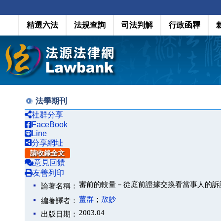
精選六法
法規查詢
司法判解
行政函釋
法學期刊
社群分享
FaceBook
Line
分享網址
請收錄全文
意見回饋
友善列印
審前的較量－從庭前證據交換看當事人的訴
論著名稱：
薑群
；
敖妙
編著譯者：
2003.04
出版日期：