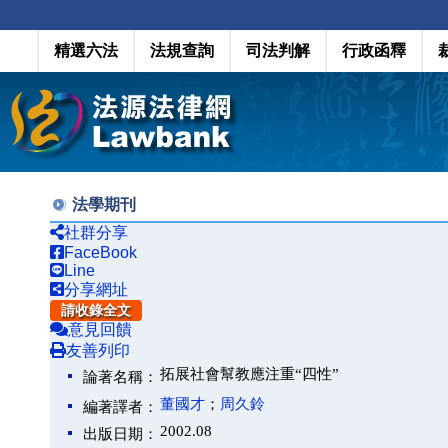
精選六法
法規查詢
司法判解
行政函釋
法學期刊
社群分享
FaceBook
Line
分享網址
請收錄全文
意見回饋
友善列印
拓展社會幫教應注重“四性”
論著名稱：
董國才
；
周久鈴
編著譯者：
2002.08
出版日期：