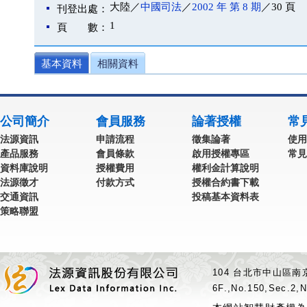
大陸／
中國司法
／
2002 年 第 8 期
／30 頁
刊登出處：
1
頁 數：
基本資料
相關資料
公司簡介
會員服務
論著授權
常
法源資訊
申請流程
徵集論著
使用
產品服務
會員條款
啟用授權專區
常見
資料庫說明
授權費用
權利金計算說明
法源徵才
付款方式
授權合約書下載
交通資訊
投稿基本資料表
策略聯盟
104 台北市中山區南京
6F.,No.150,Sec.2,N