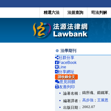
精選六法
法規查詢
司法判解
法學期刊
社群分享
FaceBook
Line
分享網址
請收錄全文
意見回饋
友善列印
鑄所魂、鍛鐵軍
論著名稱：
高步強
；
王展恩
編著譯者：
2002.07
出版日期：