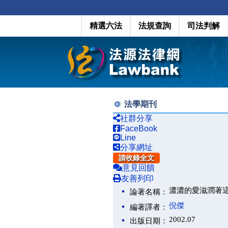
精選六法
法規查詢
司法判解
法學期刊
社群分享
FaceBook
Line
分享網址
請收錄全文
意見回饋
友善列印
濃濃的愛滋潤著
論著名稱：
倪傑
編著譯者：
2002.07
出版日期：