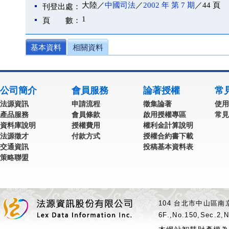
大陸／
中國司法
／
2002 年 第 7 期
／44 頁
刊登出處：
1
頁 數：
基本資料
相關資料
公司簡介
會員服務
論著授權
常
法源資訊
申請流程
徵集論著
使用
產品服務
會員條款
啟用授權專區
常見
資料庫說明
授權費用
權利金計算說明
法源徵才
付款方式
授權合約書下載
交通資訊
投稿基本資料表
策略聯盟
104 台北市中山區南京
6F.,No.150,Sec.2,N