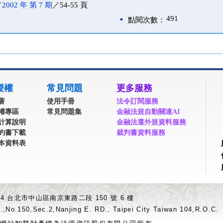
／
2002 年 第 7 期
／54-55 頁
491
點閱次數：
授權
常見問題
更多服務
著
使用手冊
法令訂閱服務
權專區
常見問題集
金融法規自動關連AI
計算說明
金融法遵外規資料服務
約書下載
裁判書資料服務
本資料表
04 台北市中山區南京東路二段 150 號 6 樓
.,No.150,Sec.2,Nanjing E. RD., Taipei City Taiwan 104,R.O.C.