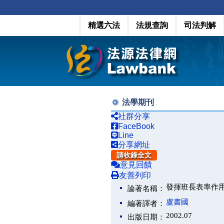
精選六法
法規查詢
司法判解
法學期刊
社群分享
FaceBook
Line
分享網址
請收錄全文
意見回饋
友善列印
發揮班長表率作
論著名稱：
盧書國
編著譯者：
2002.07
出版日期：