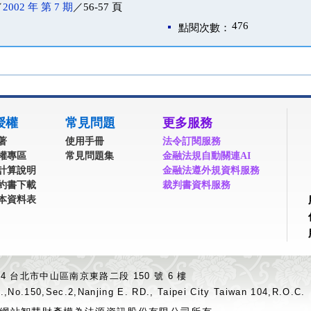
／
2002 年 第 7 期
／56-57 頁
476
點閱次數：
授權
常見問題
更多服務
著
使用手冊
法令訂閱服務
權專區
常見問題集
金融法規自動關連AI
計算說明
金融法遵外規資料服務
約書下載
裁判書資料服務
本資料表
04 台北市中山區南京東路二段 150 號 6 樓
.,No.150,Sec.2,Nanjing E. RD., Taipei City Taiwan 104,R.O.C.