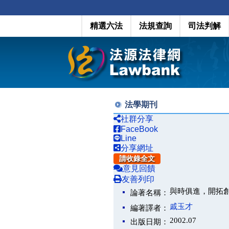
精選六法
法規查詢
司法判解
法學期刊
社群分享
FaceBook
Line
分享網址
請收錄全文
意見回饋
友善列印
與時俱進，開拓
論著名稱：
戚玉才
編著譯者：
2002.07
出版日期：