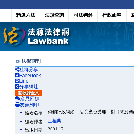
精選六法
法規查詢
司法判解
行政函釋
法學期刊
社群分享
FaceBook
Line
分享網址
請收錄全文
意見回饋
友善列印
傳銷行政糾紛，法院應否受理－對《關於傳
論著名稱：
王權典
編著譯者：
2001.12
出版日期：