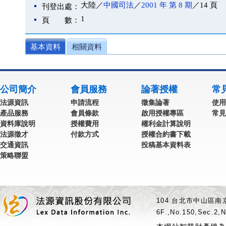
大陸／
中國司法
／
2001 年 第 8 期
／14 頁
刊登出處：
1
頁 數：
基本資料
相關資料
公司簡介
會員服務
論著授權
常
法源資訊
申請流程
徵集論著
使用
產品服務
會員條款
啟用授權專區
常見
資料庫說明
授權費用
權利金計算說明
法源徵才
付款方式
授權合約書下載
交通資訊
投稿基本資料表
策略聯盟
104 台北市中山區南京
6F.,No.150,Sec.2,N