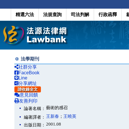
精選六法
法規查詢
司法判解
行政函釋
法學期刊
社群分享
FaceBook
Line
分享網址
請收錄全文
意見回饋
友善列印
藝術的感召
論著名稱：
王新春
；
王曉英
編著譯者：
2001.08
出版日期：