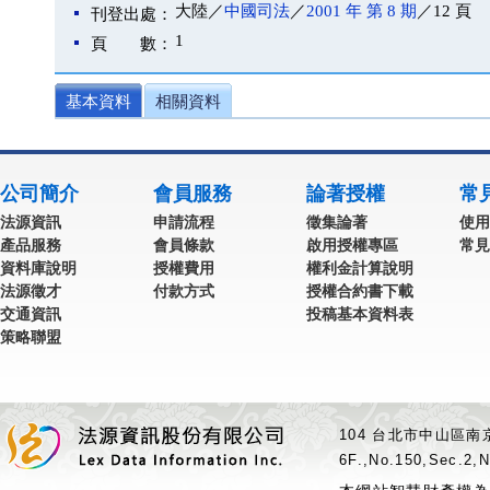
大陸／
中國司法
／
2001 年 第 8 期
／12 頁
刊登出處：
1
頁 數：
基本資料
相關資料
公司簡介
會員服務
論著授權
常
法源資訊
申請流程
徵集論著
使用
產品服務
會員條款
啟用授權專區
常見
資料庫說明
授權費用
權利金計算說明
法源徵才
付款方式
授權合約書下載
交通資訊
投稿基本資料表
策略聯盟
104 台北市中山區南京
6F.,No.150,Sec.2,N