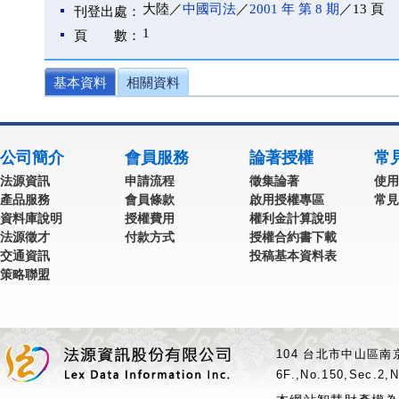
大陸／
中國司法
／
2001 年 第 8 期
／13 頁
刊登出處：
1
頁 數：
基本資料
相關資料
公司簡介
會員服務
論著授權
常
法源資訊
申請流程
徵集論著
使用
產品服務
會員條款
啟用授權專區
常見
資料庫說明
授權費用
權利金計算說明
法源徵才
付款方式
授權合約書下載
交通資訊
投稿基本資料表
策略聯盟
104 台北市中山區南京
6F.,No.150,Sec.2,N