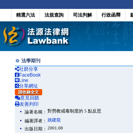
精選六法
法規查詢
司法判解
行政函釋
法學期刊
社群分享
FaceBook
Line
分享網址
請收錄全文
意見回饋
友善列印
對勞教戒毒制度的 5 點反思
論著名稱：
姚建龍
編著譯者：
2001.08
出版日期：