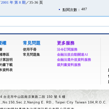
／
2001 年 第 8 期
／35-36 頁
487
點閱次數：
授權
常見問題
更多服務
著
使用手冊
法令訂閱服務
權專區
常見問題集
金融法規自動關連AI
計算說明
金融法遵外規資料服務
約書下載
裁判書資料服務
本資料表
04 台北市中山區南京東路二段 150 號 6 樓
.,No.150,Sec.2,Nanjing E. RD., Taipei City Taiwan 104,R.O.C.