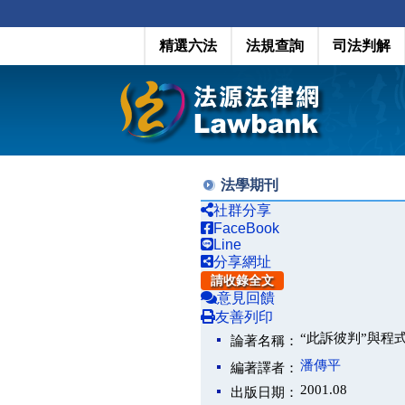
精選六法
法規查詢
司法判解
法學期刊
社群分享
FaceBook
Line
分享網址
請收錄全文
意見回饋
友善列印
“此訴彼判”與程
論著名稱：
潘傳平
編著譯者：
2001.08
出版日期：