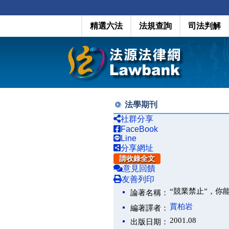
精選六法
法規查詢
司法判解
法學期刊
社群分享
FaceBook
Line
分享網址
請收錄全文
意見回饋
友善列印
“競業禁止”，你
論著名稱：
賈柏岩
編著譯者：
2001.08
出版日期：