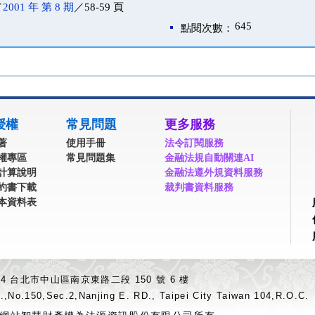
／
2001 年 第 8 期
／58-59 頁
645
點閱次數：
授權
常見問題
更多服務
著
使用手冊
法令訂閱服務
權專區
常見問題集
金融法規自動關連AI
計算說明
金融法遵外規資料服務
約書下載
裁判書資料服務
本資料表
04 台北市中山區南京東路二段 150 號 6 樓
.,No.150,Sec.2,Nanjing E. RD., Taipei City Taiwan 104,R.O.C.