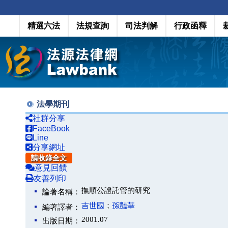
精選六法
法規查詢
司法判解
行政函釋
法學期刊
社群分享
FaceBook
Line
分享網址
請收錄全文
意見回饋
友善列印
撫順公證託管的研究
論著名稱：
吉世國
；
孫豔華
編著譯者：
2001.07
出版日期：