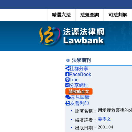
精選六法
法規查詢
司法判解
法學期刊
社群分享
FaceBook
Line
分享網址
請收錄全文
意見回饋
友善列印
用愛拯救靈魂的
論著名稱：
晏學文
編著譯者：
2001.04
出版日期：