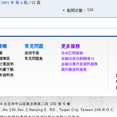
／
2001 年 第 4 期
／52 頁
526
點閱次數：
授權
常見問題
更多服務
著
使用手冊
法令訂閱服務
權專區
常見問題集
金融法規自動關連AI
計算說明
金融法遵外規資料服務
約書下載
裁判書資料服務
本資料表
04 台北市中山區南京東路二段 150 號 6 樓
.,No.150,Sec.2,Nanjing E. RD., Taipei City Taiwan 104,R.O.C.