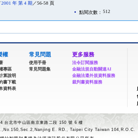
／
2001 年 第 4 期
／56-58 頁
512
點閱次數：
授權
常見問題
更多服務
著
使用手冊
法令訂閱服務
權專區
常見問題集
金融法規自動關連AI
計算說明
金融法遵外規資料服務
約書下載
裁判書資料服務
本資料表
04 台北市中山區南京東路二段 150 號 6 樓
.,No.150,Sec.2,Nanjing E. RD., Taipei City Taiwan 104,R.O.C.