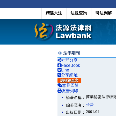
精選六法
法規查詢
司法判解
法學期刊
社群分享
FaceBook
Line
分享網址
請收錄全文
意見回饋
友善列印
商業秘密法律特
論著名稱：
張蕾
編著譯者：
2001.04
出版日期：