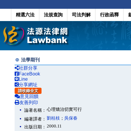
精選六法
法規查詢
司法判解
行政函釋
法學期刊
社群分享
FaceBook
Line
分享網址
請收錄全文
意見回饋
友善列印
心理矯治切實可行
論著名稱：
劉桂枝
；
吳保春
編著譯者：
2000.11
出版日期：