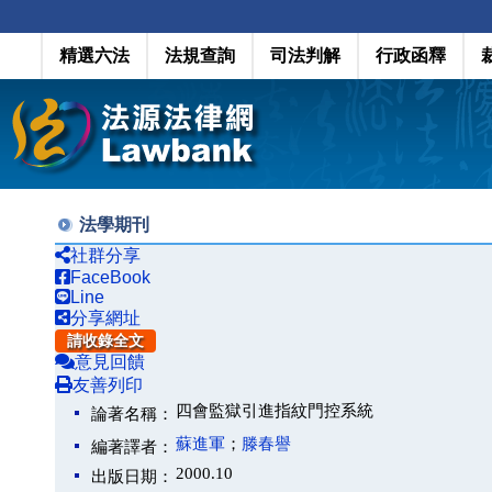
精選六法
法規查詢
司法判解
行政函釋
法學期刊
社群分享
FaceBook
Line
分享網址
請收錄全文
意見回饋
友善列印
四會監獄引進指紋門控系統
論著名稱：
蘇進軍
；
滕春譽
編著譯者：
2000.10
出版日期：