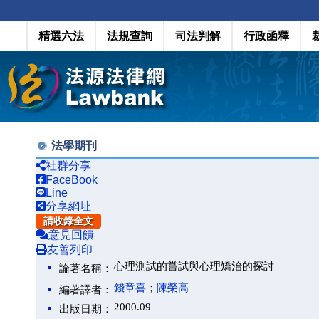
精選六法
法規查詢
司法判解
行政函釋
法學期刊
社群分享
FaceBook
Line
分享網址
請收錄全文
意見回饋
友善列印
心理測試的嘗試與心理矯治的探討
論著名稱：
錢章喜
；
陳榮高
編著譯者：
2000.09
出版日期：