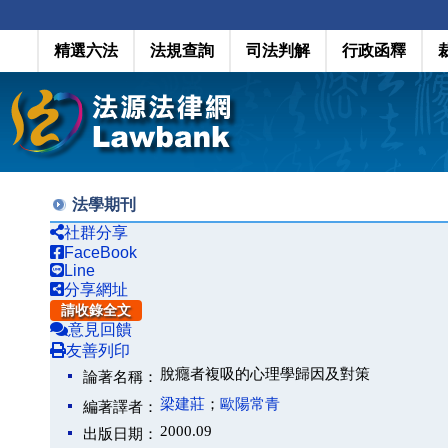
精選六法
法規查詢
司法判解
行政函釋
法學期刊
社群分享
FaceBook
Line
分享網址
請收錄全文
意見回饋
友善列印
脫癮者複吸的心理學歸因及對策
論著名稱：
梁建莊
；
歐陽常青
編著譯者：
2000.09
出版日期：