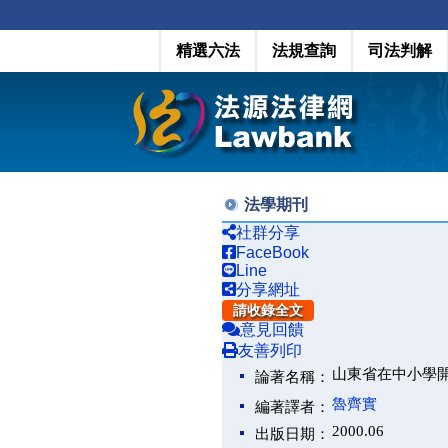
精選六法
法規查詢
司法判解
法學期刊
社群分享
FaceBook
Line
分享網址
請收錄全文
意見回饋
友善列印
山東省在中小學
論著名稱：
魯齊實
編著譯者：
2000.06
出版日期：