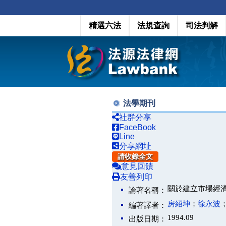
精選六法
法規查詢
司法判解
法學期刊
社群分享
FaceBook
Line
分享網址
請收錄全文
意見回饋
友善列印
關於建立市場經
論著名稱：
房紹坤
；
徐永波
編著譯者：
1994.09
出版日期：