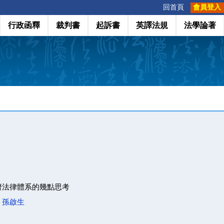
:::
回首頁
會員登入
行政函釋
裁判書
起訴書
英譯法規
法學論著
濟法律體系的幾點思考
；
孫啟生