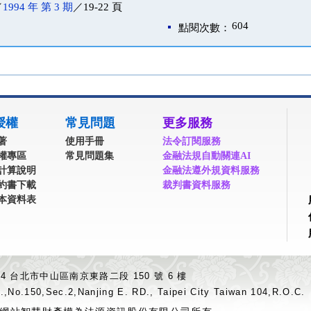
／
1994 年 第 3 期
／19-22 頁
604
點閱次數：
授權
常見問題
更多服務
著
使用手冊
法令訂閱服務
權專區
常見問題集
金融法規自動關連AI
計算說明
金融法遵外規資料服務
約書下載
裁判書資料服務
本資料表
04 台北市中山區南京東路二段 150 號 6 樓
.,No.150,Sec.2,Nanjing E. RD., Taipei City Taiwan 104,R.O.C.