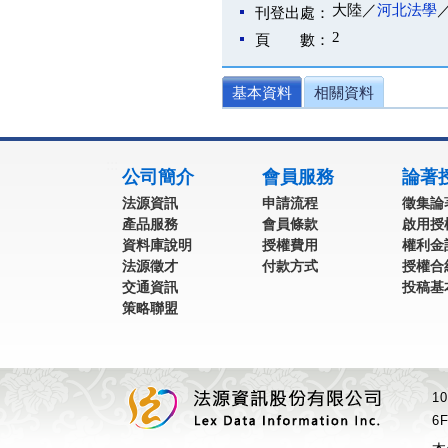
大陸／
河北法學
刊登出處：
2
頁 數：
基本資料
相關資料
:::
公司簡介
會員服務
論著
法源資訊
申請流程
徵集論
產品服務
會員條款
啟用授
資料庫說明
授權費用
權利金
法源徵才
付款方式
授權合
交通資訊
投稿基
策略聯盟
1
6F