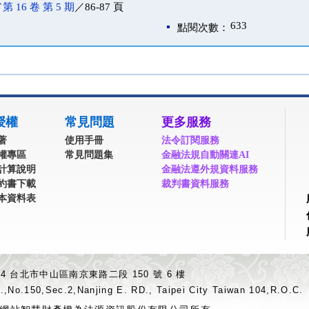
／
第 16 卷 第 5 期
／86-87 頁
633
點閱次數：
授權
常見問題
更多服務
著
使用手冊
法令訂閱服務
權專區
常見問題集
金融法規自動關連AI
計算說明
金融法遵外規資料服務
約書下載
裁判書資料服務
本資料表
04 台北市中山區南京東路二段 150 號 6 樓
.,No.150,Sec.2,Nanjing E. RD., Taipei City Taiwan 104,R.O.C.