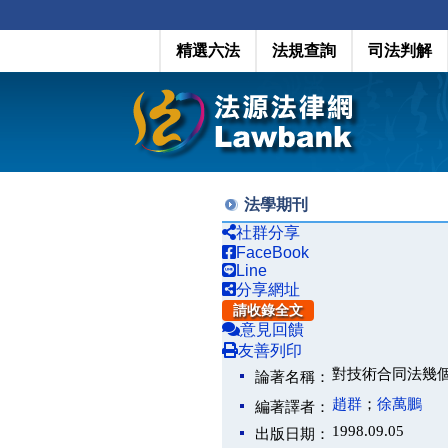
精選六法
法規查詢
司法判解
法學期刊
社群分享
FaceBook
Line
分享網址
請收錄全文
意見回饋
友善列印
對技術合同法幾
論著名稱：
趙群
；
徐萬鵬
編著譯者：
1998.09.05
出版日期：