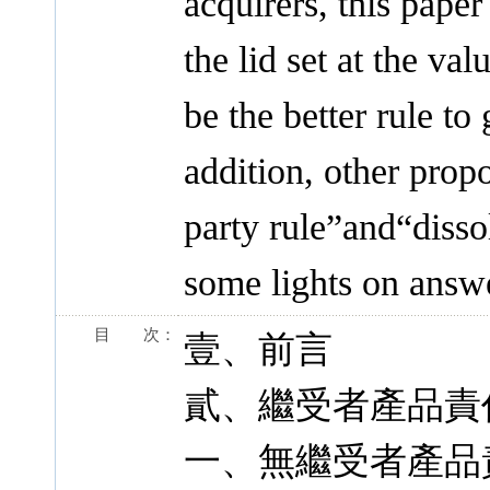
acquirers, this paper
the lid set at the va
be the better rule to
addition, other propo
party rule”and“dissol
some lights on answ
目 次：
壹、前言
貳、繼受者產品責
一、無繼受者產品