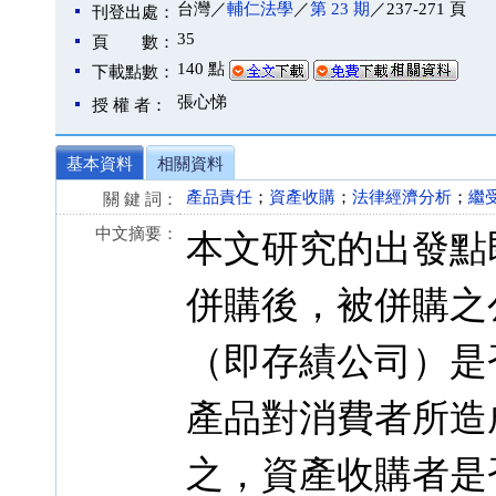
台灣／
輔仁法學
／
第 23 期
／237-271 頁
刊登出處：
35
頁 數：
140 點
下載點數：
張心悌
授 權 者：
基本資料
相關資料
產品責任
；
資產收購
；
法律經濟分析
；
繼
關 鍵 詞：
中文摘要：
本文研究的出發點
併購後，被併購之
（即存績公司）是
產品對消費者所造
之，資產收購者是