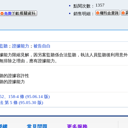
1357
點閱次數：
銷售明細：
監聽
；
證據能力
；
被告自白
據能力限縮見解，因另案監聽係合法監聽，執法人員監聽後利用意外
無排除之理由，應有證據能力。
聽的證據容許性
聽的證據能力
158-4 條 (95.06.14 版)
5 條 (95.05.30 版)
授權
常見問題
更多服務