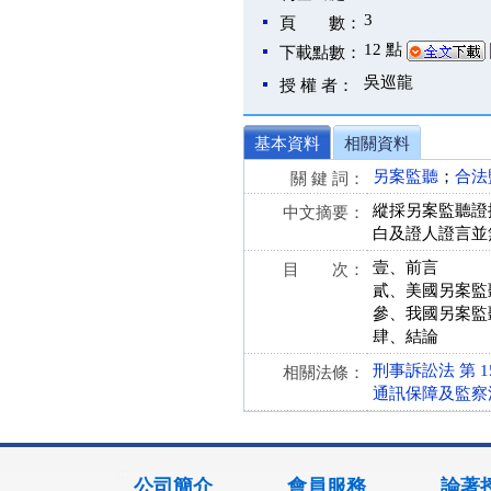
3
頁 數：
12 點
下載點數：
吳巡龍
授 權 者：
基本資料
相關資料
另案監聽
；
合法
關 鍵 詞：
縱採另案監聽證
中文摘要：
白及證人證言並
壹、前言
目 次：
貳、美國另案監
參、我國另案監
肆、結論
刑事訴訟法 第 152、
相關法條：
通訊保障及監察法 第 
:::
公司簡介
會員服務
論著