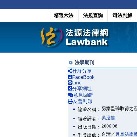
精選六法
法規查詢
司法判解
法學期刊
社群分享
FaceBook
Line
分享網址
意見回饋
友善列印
另案監聽取得之
論著名稱：
吳巡龍
編著譯者：
2006.08
出版日期：
台灣／
月旦法學
刊登出處：