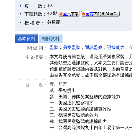
10
頁 數：
40 點
下載點數：
吳巡龍
授 權 者：
基本資料
相關資料
監聽
；
另案監聽
；
通訊監察
；
證據能力
；
關 鍵 詞：
本文為使言簡意賅，避免用語繁複累贅，
中文摘要：
其他類型之通訊監察，又本文主要討論合
預測被監聽者談話內容及對象，因而常常
由被告完全承受，故不應全部認為有證據
壹、前言
目 次：
貳、爭點提出
參、美國、德國另案監聽的證據能力
一、美國通訊監察程序
二、美國另案監聽的證據容許性
三、德國另案監聽的效力
肆、我國另案監聽的證據能力
一、台灣高等法院九十四年上易字第一八