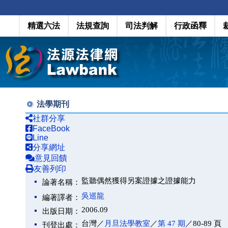
精選六法
法規查詢
司法判解
行政函釋
法學期刊
社群分享
FaceBook
Line
分享網址
意見回饋
友善列印
監聽偶然獲得另案證據之證據能力
論著名稱：
吳巡龍
編著譯者：
2006.09
出版日期：
台灣／
月旦法學教室
／
第 47 期
／80-89 頁
刊登出處：