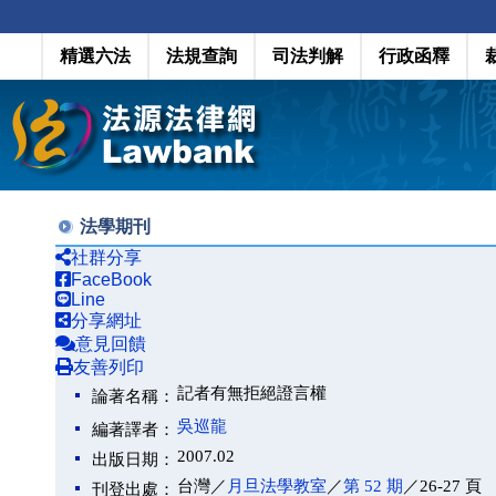
精選六法
法規查詢
司法判解
行政函釋
法學期刊
社群分享
FaceBook
Line
分享網址
意見回饋
友善列印
記者有無拒絕證言權
論著名稱：
吳巡龍
編著譯者：
2007.02
出版日期：
台灣／
月旦法學教室
／
第 52 期
／26-27 頁
刊登出處：