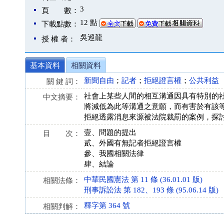
3
頁 數：
12 點
下載點數：
吳巡龍
授 權 者：
基本資料
相關資料
新聞自由
；
記者
；
拒絕證言權
；
公共利益
關 鍵 詞：
社會上某些人間的相互溝通因具有特別的
中文摘要：
將減低為此等溝通之意願，而有害於有該
拒絕透露消息來源被法院裁罰的案例，探
壹、問題的提出
目 次：
貳、外國有無記者拒絕證言權
參、我國相關法律
肆、結論
中華民國憲法 第 11 條 (36.01.01 版)
相關法條：
刑事訴訟法 第 182、193 條 (95.06.14 版)
釋字第 364 號
相關判解：