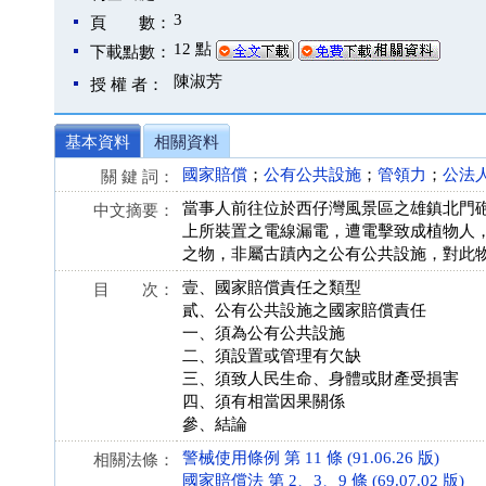
3
頁 數：
12 點
下載點數：
陳淑芳
授 權 者：
基本資料
相關資料
國家賠償
；
公有公共設施
；
管領力
；
公法
關 鍵 詞：
當事人前往位於西仔灣風景區之雄鎮北門
中文摘要：
上所裝置之電線漏電，遭電擊致成植物人
之物，非屬古蹟內之公有公共設施，對此
壹、國家賠償責任之類型
目 次：
貳、公有公共設施之國家賠償責任
一、須為公有公共設施
二、須設置或管理有欠缺
三、須致人民生命、身體或財產受損害
四、須有相當因果關係
參、結論
警械使用條例 第 11 條 (91.06.26 版)
相關法條：
國家賠償法 第 2、3、9 條 (69.07.02 版)