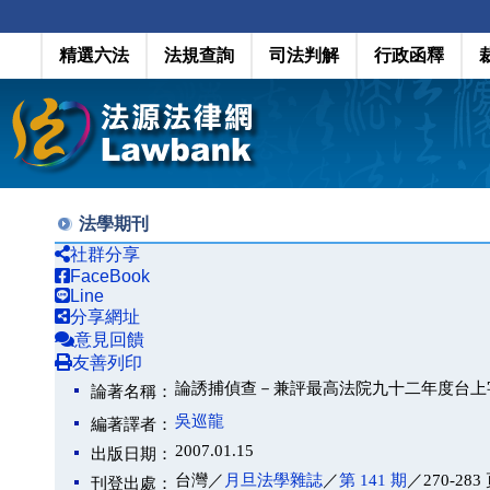
精選六法
法規查詢
司法判解
行政函釋
法學期刊
社群分享
FaceBook
Line
分享網址
意見回饋
友善列印
論誘捕偵查－兼評最高法院九十二年度台上
論著名稱：
吳巡龍
編著譯者：
2007.01.15
出版日期：
台灣／
月旦法學雜誌
／
第 141 期
／270-283
刊登出處：