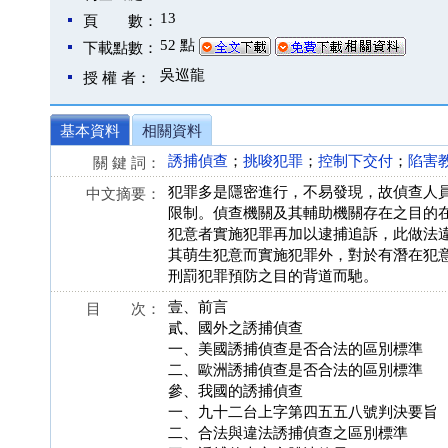
13
頁 數：
52 點
下載點數：
吳巡龍
授 權 者：
基本資料
相關資料
誘捕偵查
；
挑唆犯罪
；
控制下交付
；
陷害
關 鍵 詞：
犯罪多是隱密進行，不易發現，故偵查人
中文摘要：
限制。偵查機關及其輔助機關存在之目的
犯意者實施犯罪再加以逮捕追訴，此做法
其萌生犯意而實施犯罪外，對於有潛在犯
刑罰犯罪預防之目的背道而馳。
壹、前言
目 次：
貳、國外之誘捕偵查
一、美國誘捕偵查是否合法的區別標準
二、歐洲誘捕偵查是否合法的區別標準
參、我國的誘捕偵查
一、九十二台上字第四五五八號判決要旨
二、合法與違法誘捕偵查之區別標準