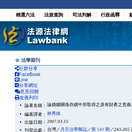
精選六法
法規查詢
司法判解
行政函釋
法學期刊
社群分享
FaceBook
Line
分享網址
意見回饋
友善列印
論婚姻關係存續中所取得之原有財產之意義
論著名稱：
林秀雄
編著譯者：
2007.03.15
出版日期：
台灣／
月旦法學雜誌
／
第 143 期
／243-265
刊登出處：