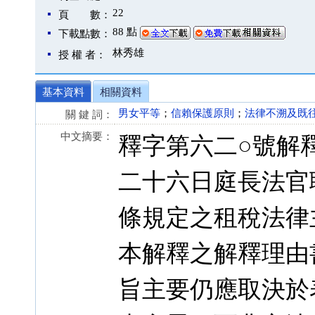
22
頁 數：
88 點
下載點數：
林秀雄
授 權 者：
基本資料
相關資料
男女平等
；
信賴保護原則
；
法律不溯及既
關 鍵 詞：
中文摘要：
釋字第六二○號解
二十六日庭長法官
條規定之租稅法律
本解釋之解釋理由
旨主要仍應取決於