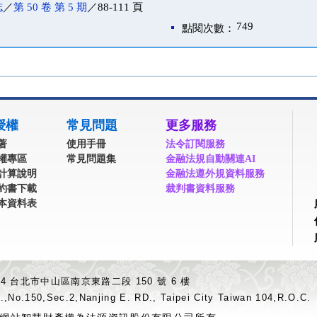
誌
／
第 50 卷 第 5 期
／88-111 頁
749
點閱次數：
授權
常見問題
更多服務
著
使用手冊
法令訂閱服務
權專區
常見問題集
金融法規自動關連AI
計算說明
金融法遵外規資料服務
約書下載
裁判書資料服務
本資料表
04 台北市中山區南京東路二段 150 號 6 樓
.,No.150,Sec.2,Nanjing E. RD., Taipei City Taiwan 104,R.O.C.