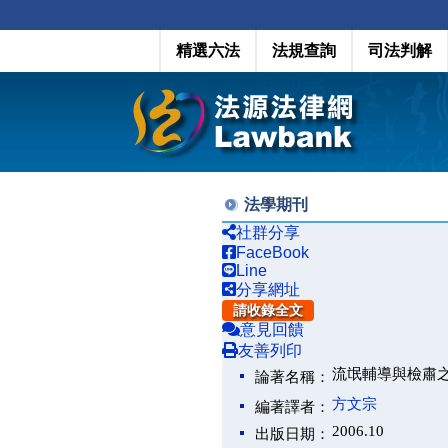
精選六法
法規查詢
司法判解
法學期刊
社群分享
FaceBook
Line
分享網址
請收錄全文
意見回饋
友善列印
流氓輔導與檢肅
論著名稱：
方文宗
編著譯者：
2006.10
出版日期：