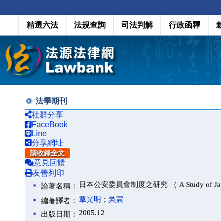
精選六法
法規查詢
司法判解
行政函釋
法學期刊
社群分享
FaceBook
Line
分享網址
請收錄全文
意見回饋
友善列印
日本公安委員會制度之研究 （ A Study of Japan's 
論著名稱：
章光明
；
吳震
編著譯者：
2005.12
出版日期：