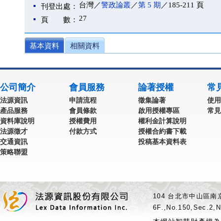
台灣／
警政論叢
／
第 5 期
／185-211 頁
刊登出處：
27
頁 數：
基本資料
相關資料
公司簡介
會員服務
論著授權
常
法源資訊
申請流程
徵集論著
使用
產品服務
會員條款
啟用授權專區
常見
資料庫說明
授權費用
權利金計算說明
法源徵才
付款方式
授權合約書下載
交通資訊
投稿基本資料表
策略聯盟
104 台北市中山區南京
6F.,No.150,Sec.2,N