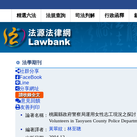
精選六法
法規查詢
司法判解
行政函釋
法學期刊
社群分享
FaceBook
Line
分享網址
請收錄全文
意見回饋
友善列印
桃園縣政府警察局運用女性志工現況之探討 （ A Survey o
論著名稱：
Volunteers in Taoyuen County Police Depar
黃翠紋
；
林至聰
編著譯者：