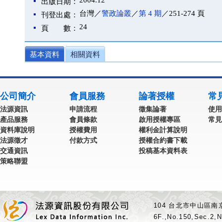
2004.12
出版日期：
台灣／
警政論叢
／
第 4 期
／251-274 頁
刊登出處：
24
頁 數：
基本資料
相關資料
公司簡介
會員服務
論著授權
常
法源資訊
申請流程
徵集論著
使用
產品服務
會員條款
啟用授權專區
常見
資料庫說明
授權費用
權利金計算說明
法源徵才
付款方式
授權合約書下載
交通資訊
投稿基本資料表
策略聯盟
104 台北市中山區南京
6F.,No.150,Sec.2,N