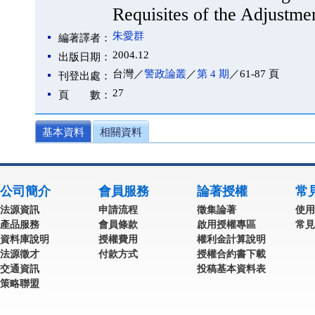
Requisites of the Adjustm
朱愛群
編著譯者：
2004.12
出版日期：
台灣／
警政論叢
／
第 4 期
／61-87 頁
刊登出處：
27
頁 數：
基本資料
相關資料
公司簡介
會員服務
論著授權
常
法源資訊
申請流程
徵集論著
使用
產品服務
會員條款
啟用授權專區
常見
資料庫說明
授權費用
權利金計算說明
法源徵才
付款方式
授權合約書下載
交通資訊
投稿基本資料表
策略聯盟