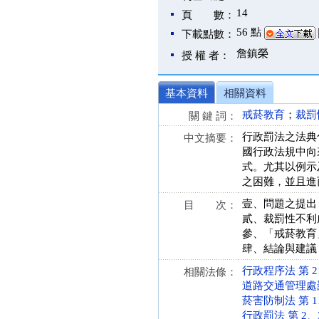
14
頁 數：
56 點
下載點數：
詹鎮榮
授 權 者：
基本資料
相關資料
戒菸教育
；
裁罰
關 鍵 詞：
行政罰法之法典
中文摘要：
國行政法規中向
式。尤其以例示
之困難，並且進
壹、問題之提出
目 次：
貳、裁罰性不利
參、「戒菸教育
肆、結論與建議
行政程序法 第 21、
相關法條：
道路交通管理處罰條例
菸害防制法 第 11、
行政罰法 第 2、34