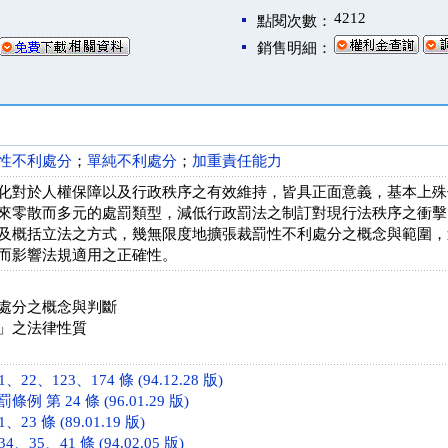
4212
點閱次數：
銷售明細：
性不利處分
；
單純不利處分
；
加重責任能力
化對於人權保障以及行政秩序之有效維持，皆具正面意義，基本上殊
來零散而多元的處罰類型，減低行政罰法之制訂對現行法秩序之衝擊
及概括立法之方式，幾無限度地擴張裁罰性不利處分之概念與範圍，
而影響法規適用之正確性。
處分之概念與判斷
」之法律性質
22、123、174 條 (94.12.28 版)
 第 24 條 (96.01.29 版)
23 條 (89.01.19 版)
、35、41 條 (94.02.05 版)