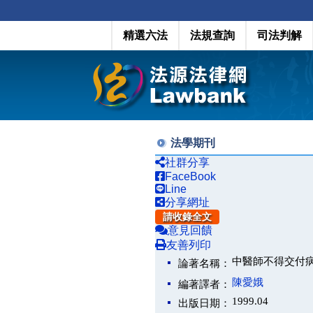
精選六法
法規查詢
司法判解
法學期刊
社群分享
FaceBook
Line
分享網址
請收錄全文
意見回饋
友善列印
中醫師不得交付
論著名稱：
陳愛娥
編著譯者：
1999.04
出版日期：