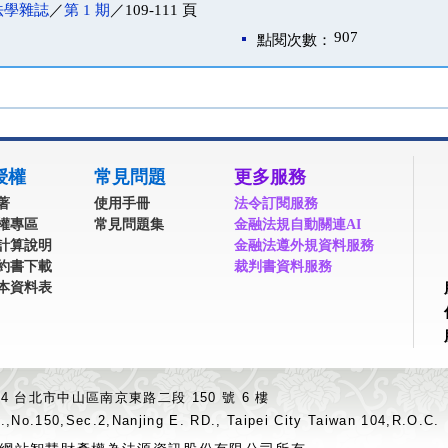
法學雜誌
／
第 1 期
／109-111 頁
907
點閱次數：
授權
常見問題
更多服務
著
使用手冊
法令訂閱服務
權專區
常見問題集
金融法規自動關連AI
計算說明
金融法遵外規資料服務
約書下載
裁判書資料服務
本資料表
04 台北市中山區南京東路二段 150 號 6 樓
.,No.150,Sec.2,Nanjing E. RD., Taipei City Taiwan 104,R.O.C.