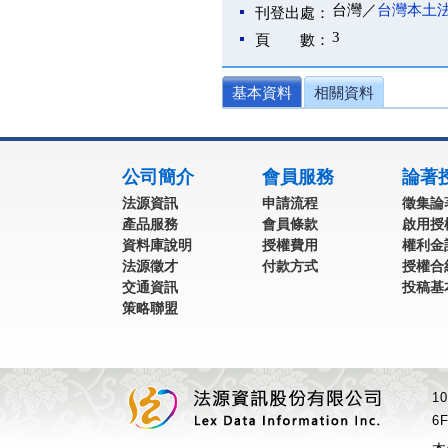
台灣／
台灣本土
刊登出處：
3
頁 數：
基本資料
相關資料
:::
公司簡介
會員服務
論著
法源資訊
申請流程
徵集論
產品服務
會員條款
啟用授
資料庫說明
授權費用
權利金
法源徵才
付款方式
授權合
交通資訊
投稿基
策略聯盟
1
6F