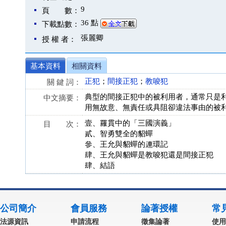
9
頁 數：
36 點
下載點數：
張麗卿
授 權 者：
基本資料
相關資料
正犯
；
間接正犯
；
教唆犯
關 鍵 詞：
典型的間接正犯中的被利用者，通常只是
中文摘要：
用無故意、無責任或具阻卻違法事由的被
壹、羅貫中的「三國演義」
目 次：
貳、智勇雙全的貂蟬
參、王允與貂蟬的連環記
肆、王允與貂蟬是教唆犯還是間接正犯
肆、結語
公司簡介
會員服務
論著授權
常
法源資訊
申請流程
徵集論著
使用