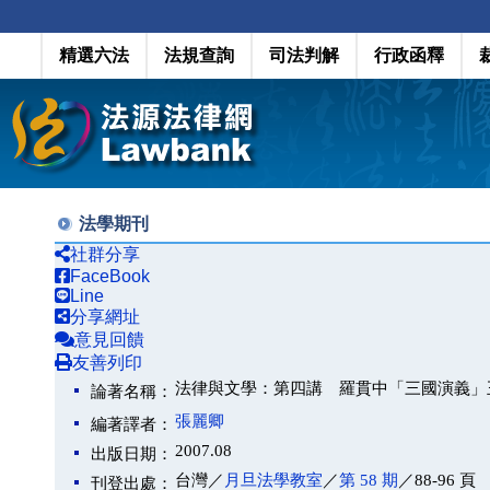
精選六法
法規查詢
司法判解
行政函釋
法學期刊
社群分享
FaceBook
Line
分享網址
意見回饋
友善列印
法律與文學：第四講 羅貫中「三國演義」
論著名稱：
張麗卿
編著譯者：
2007.08
出版日期：
台灣／
月旦法學教室
／
第 58 期
／88-96 頁
刊登出處：