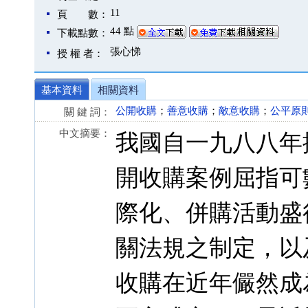
11
頁 數：
44 點
下載點數：
張心悌
授 權 者：
基本資料
相關資料
公開收購
；
善意收購
；
敵意收購
；
公平原
關 鍵 詞：
中文摘要：
我國自一九八八年
開收購案例屈指可
際化、併購活動盛
關法規之制定，以
收購在近年儼然成