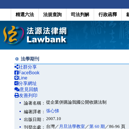
精選六法
法規查詢
司法判解
行政函釋
法學期刊
社群分享
FaceBook
Line
分享網址
意見回饋
友善列印
從企業併購論我國公開收購法制
論著名稱：
張心悌
編著譯者：
2007.10
出版日期：
台灣／
月旦法學教室
／
第 60 期
／86-96 頁
刊登出處：