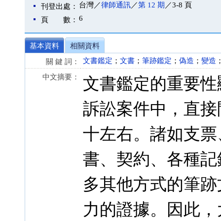
台灣／
律師通訊
／
第 12 期
／3-8 頁
刊登出處：
6
頁 數：
基本資料
相關資料
文書鑑定
；
文書
；
筆跡鑑定
；
偽造
；
變造
關 鍵 詞：
中文摘要：
文書鑑定的重要性
訴訟案件中，直接
十左右。諸如支票
書、契約、各種記
多其他方式的筆跡
力的證據。因此，