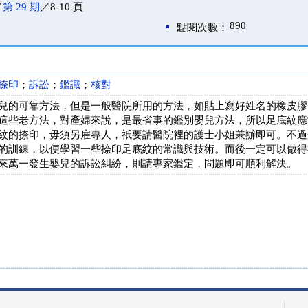
／
第 29 期
／8-10 頁
890
點閱次數：
捺印
；
訴訟
；
鑑識
；
核對
兒的可靠方法，但是一般醫院所用的方法，如貼上寫好姓名的橡皮膠
這些老方法，對產婦來說，是最省事的鑑別嬰兒方法，所以足底紋應
紋的捺印，毋須另雇專人，祇要請醫院裡的護士小姐兼辦即可。不過
的訓練，以便學習一些捺印足底紋的常識與技術。而後一定可以做得
來萬一發生嬰兒的訴訟糾紛，則請專家鑑定，問題即可順利解決。