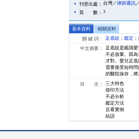
台灣／
律師通訊
刊登出處：
3
頁 數：
基本資料
相關資料
足底紋
；
鑑定
；
關 鍵 詞：
足底紋是鑑識嬰
中文摘要：
不必放棄。因為
才對。嬰兒足底
需要接受短時問
的醫院保存，將
三大特色
目 次：
捺印方法
不必分析
鑑定方法
且看實例
結語
:::