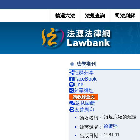
精選六法
法規查詢
司法判解
法學期刊
社群分享
FaceBook
Line
分享網址
請收錄全文
意見回饋
友善列印
談足底紋的鑑定
論著名稱：
徐聖熙
編著譯者：
1981.11
出版日期：