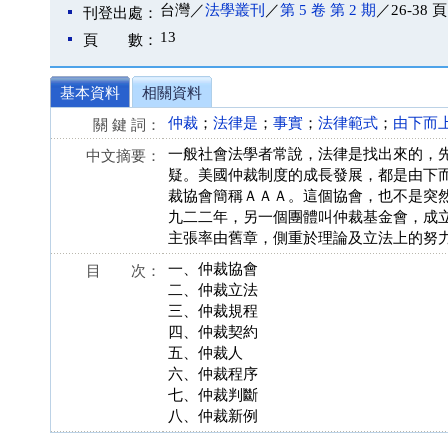
台灣／
法學叢刊
／
第 5 卷 第 2 期
／26-38 頁
刊登出處：
13
頁 數：
基本資料
相關資料
仲裁
；
法律是
；
事實
；
法律範式
；
由下而
關 鍵 詞：
一般社會法學者常說，法律是找出來的，
中文摘要：
疑。美國仲裁制度的成長發展，都是由下
裁協會簡稱ＡＡＡ。這個協會，也不是突
九二二年，另一個團體叫仲裁基金會，成
主張率由舊章，側重於理論及立法上的努
一、仲裁協會
目 次：
二、仲裁立法
三、仲裁規程
四、仲裁契約
五、仲裁人
六、仲裁程序
七、仲裁判斷
八、仲裁新例